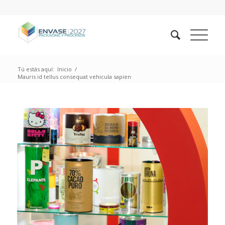
Tú estás aquí:
Inicio
/
Mauris id tellus consequat vehicula sapien